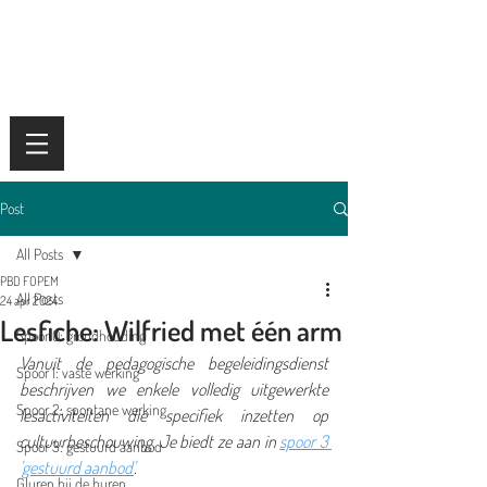
Post
All Posts
PBD FOPEM
All Posts
24 apr 2024
Lesfiche: Wilfried met één arm
Spoor 0: grondhouding
Vanuit de pedagogische begeleidingsdienst 
Spoor 1: vaste werking
beschrijven we enkele volledig uitgewerkte 
Spoor 2: spontane werking
lesactiviteiten die specifiek inzetten op 
cultuurbeschouwing. Je biedt ze aan in 
spoor 3 
Spoor 3: gestuurd aanbod
'gestuurd aanbod'
.
Gluren bij de buren