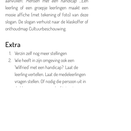
aanvullen: 
Mensen met een handicap …
Een 
leerling of een groepje leerlingen maakt een 
mooie affiche (met tekening of foto) van deze 
slogan. De slogan verhuist naar de klaskoffer of 
onthoudmap Cultuurbeschouwing.
Extra
Verzin zelf nog meer stellingen
Wie heeft in zijn omgeving ook een 
'Wilfried' met een handicap?  Laat de 
leerling vertellen. Laat de medeleerlingen 
vragen stellen. Of nodig die persoon uit in 
de klas voor een gesprek of interview.
Tags:
lesfiche
handicap
Spoor 3: gestuurd aanbod
Lesfiches