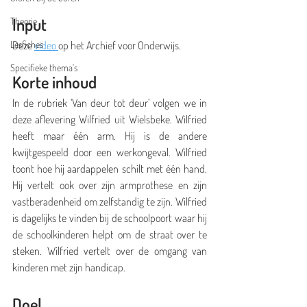
Input
Theorie
Lesfiches
Deze 
video 
op het Archief voor Onderwijs.
Specifieke thema's
Korte inhoud
In de rubriek ‘Van deur tot deur’ volgen we in 
deze aflevering Wilfried uit Wielsbeke. Wilfried 
heeft maar één arm. Hij is de andere 
kwijtgespeeld door een werkongeval. Wilfried 
toont hoe hij aardappelen schilt met één hand. 
Hij vertelt ook over zijn armprothese en zijn 
vastberadenheid om zelfstandig te zijn. Wilfried 
is dagelijks te vinden bij de schoolpoort waar hij 
de schoolkinderen helpt om de straat over te 
steken. Wilfried vertelt over de omgang van 
kinderen met zijn handicap.
Doel