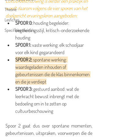
Cultuurbeschouwing is eerder een praktijk en 
wordt daarom volgens de vier sporen van het 
Theorie
doelgericht ervaringsleren aangeboden:
Lesfiches
SPOOR 0: 
houding begeleider: 
begeleidingsstijl, kritisch-onderzoekende 
Specifieke thema's
houding
SPOOR 1: 
vaste werking: elk schooljaar 
voor elk kind gegarandeerd
SPOOR 2: 
spontane werking: 
waardegeladen inhouden of 
gebeurtenissen die de klas binnenkomen 
en die je verdiept
SPOOR 3: 
gestuurd aanbod: wat de 
leerkracht bewust inbrengt met de 
bedoeling om in te zetten op 
cultuurbeschouwing
Spoor 2 gaat dus over spontane momenten, 
gebeurtenissen, uitspraken, voorwerpen die de 