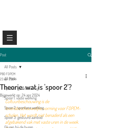
Post
All Posts
PBD FOPEM
All Posts
23 apr 2024
Theorie: wat is 'spoor 2'?
Spoor 0: grondhouding
Bijgewerkt op:
24 apr 2024
Spoor 1: vaste werking
Cultuurbeschouwing is de 
Spoor 2: spontane werking
levensbeschouwelijke vorming voor FOPEM-
scholen. Het wordt niet benaderd als een 
Spoor 3: gestuurd aanbod
afgebakend vak met vaste uren in de week. 
Gluren bij de buren