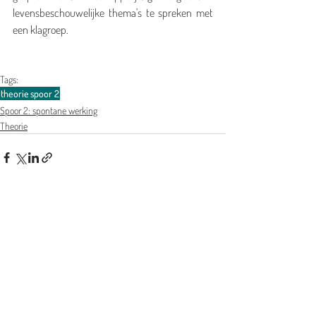
levensbeschouwelijke thema's te spreken met 
een klagroep.
Tags:
theorie
spoor 2
Spoor 2: spontane werking
Theorie
Gerelateerde posts
Alles weergeven