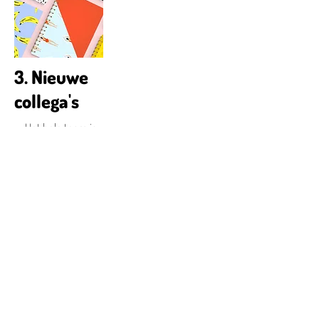
3. Nieuwe
collega's
Het hele team is
>>
doordrongen van
de implementatie
omdat cahier W.O.
een schoolprioriteit
was. Nu het cahier
geïmplementeerd
is, kan het lastig zijn
voor nieuwe
collega's om met
het leerplan te
werken. Klik op de
foto links voor