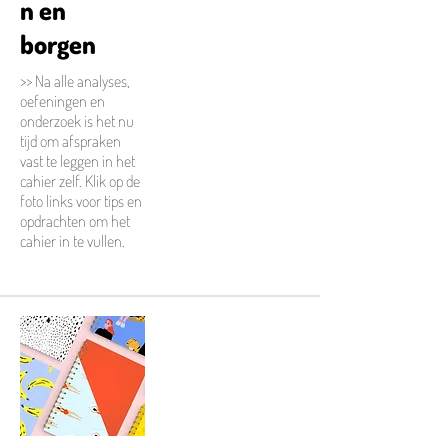
n en
borgen
>> Na alle analyses,
oefeningen en
onderzoek is het nu
tijd om afspraken
vast te leggen in het
cahier zelf. Klik op de
foto links voor tips en
opdrachten om het
cahier in te vullen.