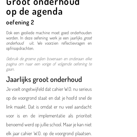
Groot onderhoud
op de agenda
oefening 2
Ook een geoliede machine moet goed onderhouden
worden. In deze oefening werk je een jaarlijks
groot
onderhoud
uit. We voorzien reflectievragen en
opfrisopdrachten.
Gebruik de groene pijlen bovenaan en onderaan elke
pagina om naar een vorige of volgende oefening te
gaan.
Jaarlijks groot onderhoud
Je voelt ongetwijfeld dat cahier W.O. nu serieus
op de voorgrond staat en dat je hoofd snel de
link maakt. Dat is omdat er nu veel aandacht
voor is en de implementatie als prioriteit
benoemd werd op jullie school. Maar je kan niet
elk jaar cahier W.O. op de voorgrond plaatsen.