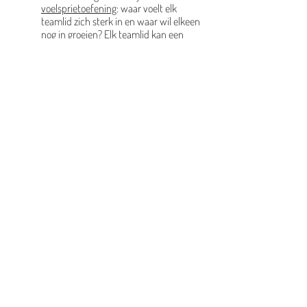
voelsprietoefening
: waar voelt elk
teamlid zich sterk in en waar wil elkeen
nog in groeien? Elk teamlid kan een
afgebakend engagement uitspreken: "
ik
wil dit jaar in minstens twee projecten
ouders betrekken als expert rond een
thema
" of "
ik wil volgend jaar drie keer
gaan hospiteren in een andere FOPEM-
school die top is in het organiseren van
een vrije werktijd
."
TIP:
je kan de
cahiercoaches van elke school
contacteren voor dergelijke vragen maar
je kan ook steeds een kijkje nemen in
het
paspoort
. Daar geeft elke FOPEM-
school aan waar ze sterk in zijn
.
Om de twee jaar check je de
vaste
werking
nog eens: is die nog
kwaliteitsvol? Zijn sommige
deeldomeinen wat naar de achtergrond
verdwenen? Is er een nieuw inzicht uit
een artikel of boek dat jullie willen
toepassen?